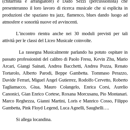
(chitarrista e arrangiatore) e Dado Sezzi (percussionista) che
presenteranno il loro lavoro di ricerca musicale che si esplicita in
produzioni che
spaziano tra jazz, flamenco, blues dando luogo ad
atmosfere e sonorità nuove ed avvincenti.
L’incontro rientra anche nei 30 moduli previsti per tali
attività per le classi del Liceo Musicale coinvolte.
La rassegna Musicalmente parlando ha potuto ospitare in
passato professionisti del calibro di Paolo Fresu, Kevin Zhu, Mario
Arcari, Giangi Sainati, Andrea Bacchetti, Andrea Pozza, Renato
Tortarolo, Alberto Parodi, Beppe Gambetta. Tommaso Perazzo,
Davide Ferrari, Miguel Angel Gutierrez, Rodolfo Cervetto, Roberto
Tagliamacco, Giua, Mauro Colangelo, Enrica Corsi, Aurelio
Canonici, Gian Enrico Cortese, Roxana Morcusanu, Pio Montanari.
Marco Reghezza, Gianni Martini, Loris e Manrico Cosso, Filippo
Gambetta, Pink Floyd Legend, Luca Agnelli, Saughelli….
Si allega locandina.