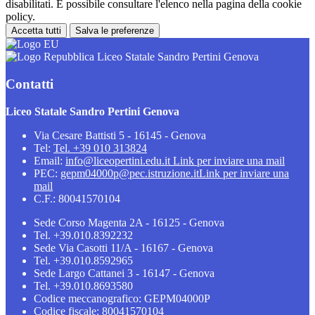
disabilitati. È possibile consultare l'elenco nella pagina della cookie
policy.
Accetta tutti
Salva le preferenze
Liceo Statale Sandro Pertini Genova
Contatti
Liceo Statale Sandro Pertini Genova
Via Cesare Battisti 5 - 16145 - Genova
Tel:
Tel. +39 010 313824
Email:
info@liceopertini.edu.it
Link per inviare una mail
PEC:
gepm04000p@pec.istruzione.it
Link per inviare una
mail
C.F.: 80041570104
Sede Corso Magenta 2A - 16125 - Genova
Tel. +39.010.8392232
Sede Via Casotti 11/A - 16167 - Genova
Tel. +39.010.8592965
Sede Largo Cattanei 3 - 16147 - Genova
Tel. +39.010.8693580
Codice meccanografico: GEPM04000P
Codice fiscale: 80041570104