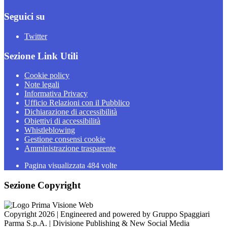
Seguici su
Twitter
Sezione Link Utili
Cookie policy
Note legali
Informativa Privacy
Ufficio Relazioni con il Pubblico
Dichiarazione di accessibilità
Obiettivi di accessibilità
Whistleblowing
Gestione consensi cookie
Amministrazione trasparente
Pagina visualizzata
484
volte
Sezione Copyright
Copyright 2026 | Engineered and powered by Gruppo Spaggiari
Parma S.p.A. | Divisione Publishing & New Social Media