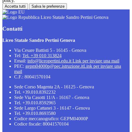
policy.
Accetta tutti
Salva le preferenze
Liceo Statale Sandro Pertini Genova
Contatti
Liceo Statale Sandro Pertini Genova
Via Cesare Battisti 5 - 16145 - Genova
Tel:
Tel. +39 010 313824
Email:
info@liceopertini.edu.it
Link per inviare una mail
PEC:
gepm04000p@pec.istruzione.it
Link per inviare una
mail
C.F.: 80041570104
Sede Corso Magenta 2A - 16125 - Genova
Tel. +39.010.8392232
Sede Via Casotti 11/A - 16167 - Genova
Tel. +39.010.8592965
Sede Largo Cattanei 3 - 16147 - Genova
Tel. +39.010.8693580
Codice meccanografico: GEPM04000P
Codice fiscale: 80041570104