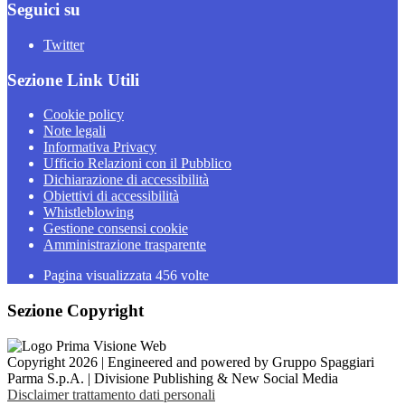
Seguici su
Twitter
Sezione Link Utili
Cookie policy
Note legali
Informativa Privacy
Ufficio Relazioni con il Pubblico
Dichiarazione di accessibilità
Obiettivi di accessibilità
Whistleblowing
Gestione consensi cookie
Amministrazione trasparente
Pagina visualizzata
456
volte
Sezione Copyright
Copyright 2026 | Engineered and powered by Gruppo Spaggiari
Parma S.p.A. | Divisione Publishing & New Social Media
Disclaimer trattamento dati personali