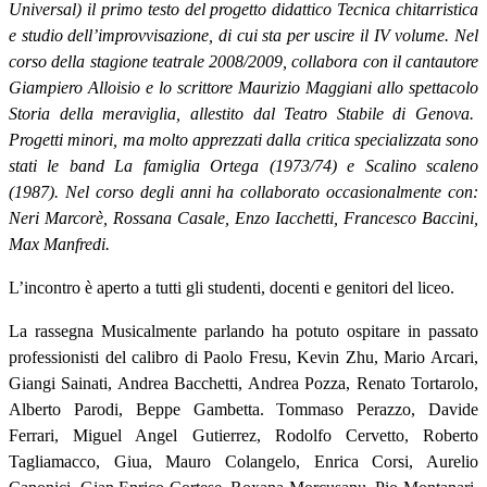
Universal) il primo testo del progetto didattico
Tecnica chitarristica
e studio dell’improvvisazione,
di cui sta per uscire il IV volume. Nel
corso della stagione teatrale 2008/2009, collabora con il cantautore
Giampiero Alloisio e lo scrittore Maurizio Maggiani allo spettacolo
Storia della meraviglia
, allestito dal Teatro Stabile di Genova.
Progetti minori, ma molto apprezzati dalla critica specializzata sono
stati le band
La famiglia Ortega
(1973/74) e
Scalino scaleno
(1987)
. Nel corso degli anni ha collaborato occasionalmente con:
Neri Marcorè, Rossana Casale, Enzo Iacchetti, Francesco Baccini,
Max Manfredi.
L’incontro è aperto a tutti gli studenti, docenti e genitori del liceo.
La rassegna Musicalmente parlando ha potuto ospitare in passato
professionisti del calibro di Paolo Fresu, Kevin Zhu, Mario Arcari,
Giangi Sainati, Andrea Bacchetti, Andrea Pozza, Renato Tortarolo,
Alberto Parodi, Beppe Gambetta. Tommaso Perazzo, Davide
Ferrari, Miguel Angel Gutierrez, Rodolfo Cervetto, Roberto
Tagliamacco, Giua, Mauro Colangelo, Enrica Corsi, Aurelio