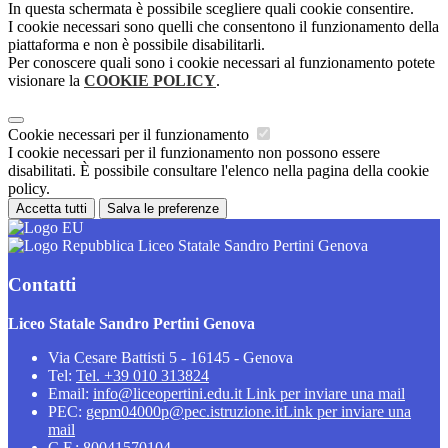
In questa schermata è possibile scegliere quali cookie consentire.
I cookie necessari sono quelli che consentono il funzionamento della
piattaforma e non è possibile disabilitarli.
Per conoscere quali sono i cookie necessari al funzionamento potete
visionare la
COOKIE POLICY
.
Cookie necessari per il funzionamento
I cookie necessari per il funzionamento non possono essere
disabilitati. È possibile consultare l'elenco nella pagina della cookie
policy.
Accetta tutti
Salva le preferenze
Liceo Statale Sandro Pertini Genova
Contatti
Liceo Statale Sandro Pertini Genova
Via Cesare Battisti 5 - 16145 - Genova
Tel:
Tel. +39 010 313824
Email:
info@liceopertini.edu.it
Link per inviare una mail
PEC:
gepm04000p@pec.istruzione.it
Link per inviare una
mail
C.F.: 80041570104