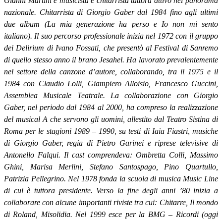
Gianni Martini è musicista e chitarrista tuttora attivo nel panorama
nazionale. Chitarrista di Giorgio Gaber dal 1984 fino agli ultimi
due album (
La mia generazione ha perso
e
Io non mi sento
italiano
). Il suo percorso professionale inizia nel 1972 con il gruppo
dei
Delirium
di Ivano Fossati, che presentò al Festival di Sanremo
di quello stesso anno il brano
Jesahel
. Ha lavorato prevalentemente
nel settore della canzone d’autore, collaborando, tra il 1975 e il
1984 con Claudio Lolli, Giampiero Alloisio, Francesco Guccini,
Assemblea Musicale Teatrale. La collaborazione con Giorgio
Gaber, nel periodo dal 1984 al 2000, ha compreso la realizzazione
del musical
A che servono gli uomini
, allestito dal Teatro Sistina di
Roma per le stagioni 1989 – 1990, su testi di Iaia Fiastri, musiche
di Giorgio Gaber, regia di Pietro Garinei e riprese televisive di
Antonello Falqui. Il cast comprendeva: Ombretta Colli, Massimo
Ghini, Marisa Merlini, Stefano Santospago, Pino Quartullo,
Patrizia Pellegrino. Nel 1978 fonda la scuola di musica
Music Line
di cui è tuttora presidente. Verso la fine degli anni ’80 inizia a
collaborare con alcune importanti riviste tra cui:
Chitarre, Il mondo
di Roland, Misolidia
. Nel 1999 esce per la BMG – Ricordi (oggi