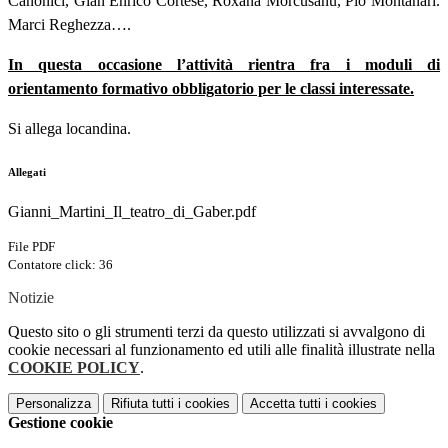
Canonici, Gian Enrico Cortese, Roxana Morcusanu, Pio Montanari.
Marci Reghezza….
In questa occasione l’attività rientra fra i moduli di
orientamento formativo obbligatorio per le classi interessate.
Si allega locandina.
Allegati
Gianni_Martini_Il_teatro_di_Gaber.pdf
File PDF
Contatore click: 36
Notizie
Questo sito o gli strumenti terzi da questo utilizzati si avvalgono di
cookie necessari al funzionamento ed utili alle finalità illustrate nella
COOKIE POLICY
.
Personalizza
Rifiuta tutti
i cookies
Accetta tutti
i cookies
Gestione cookie