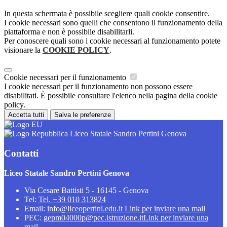
In questa schermata è possibile scegliere quali cookie consentire.
I cookie necessari sono quelli che consentono il funzionamento della
piattaforma e non è possibile disabilitarli.
Per conoscere quali sono i cookie necessari al funzionamento potete
visionare la
COOKIE POLICY
.
Cookie necessari per il funzionamento
I cookie necessari per il funzionamento non possono essere
disabilitati. È possibile consultare l'elenco nella pagina della cookie
policy.
Accetta tutti
Salva le preferenze
Liceo Statale Sandro Pertini Genova
Contatti
Liceo Statale Sandro Pertini Genova
Via Cesare Battisti 5 - 16145 - Genova
Tel:
Tel. +39 010 313824
Email:
info@liceopertini.edu.it
Link per inviare una mail
PEC:
gepm04000p@pec.istruzione.it
Link per inviare una
mail