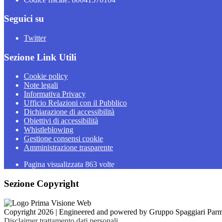
Seguici su
Twitter
Sezione Link Utili
Cookie policy
Note legali
Informativa Privacy
Ufficio Relazioni con il Pubblico
Dichiarazione di accessibilità
Obiettivi di accessibilità
Whistleblowing
Gestione consensi cookie
Amministrazione trasparente
Pagina visualizzata
863
volte
Sezione Copyright
Copyright 2026 | Engineered and powered by Gruppo Spaggiari Parm
Disclaimer trattamento dati personali