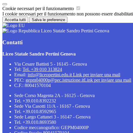
Cookie necessari per il funzionamento
I cookie necessari per il funzionamento non possono essere disabilitati.
Accetta tutti
Salva le preferenze
Liceo Statale Sandro Pertini Genova
Contatti
Liceo Statale Sandro Pertini Genova
Via Cesare Battisti 5 - 16145 - Genova
Tel:
Tel. +39 010 313824
Email:
info@liceopertini.edu.it
Link per inviare una mail
PEC:
gepm04000p@pec.istruzione.it
Link per inviare una mail
C.F.: 80041570104
Sede Corso Magenta 2A - 16125 - Genova
Tel. +39.010.8392232
Sede Via Casotti 11/A - 16167 - Genova
Tel. +39.010.8592965
Sede Largo Cattanei 3 - 16147 - Genova
Tel. +39.010.8693580
Codice meccanografico: GEPM04000P
Codice fiscale: 80041570104