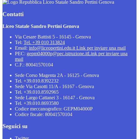
Liceo Statale Sandro Pertini Genova
Contatti
Liceo Statale Sandro Pertini Genova
Via Cesare Battisti 5 - 16145 - Genova
Tel:
Tel. +39 010 313824
Email:
info@liceopertini.edu.it
Link per inviare una mail
PEC:
gepm04000p@pec.istruzione.it
Link per inviare una
mail
C.F.: 80041570104
Sede Corso Magenta 2A - 16125 - Genova
Tel. +39.010.8392232
Sede Via Casotti 11/A - 16167 - Genova
Tel. +39.010.8592965
Sede Largo Cattanei 3 - 16147 - Genova
Tel. +39.010.8693580
Codice meccanografico: GEPM04000P
Codice fiscale: 80041570104
Seguici su
Twitter