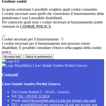
Gestione cookie
In questa schermata è possibile scegliere quali cookie consentire.
I cookie necessari sono quelli che consentono il funzionamento della
piattaforma e non è possibile disabilitarli.
Per conoscere quali sono i cookie necessari al funzionamento potete
visionare la
COOKIE POLICY
.
Cookie necessari per il funzionamento
I cookie necessari per il funzionamento non possono essere
disabilitati. È possibile consultare l'elenco nella pagina della cookie
policy.
Accetta tutti
Salva le preferenze
Liceo Statale Sandro Pertini Genova
Contatti
Liceo Statale Sandro Pertini Genova
Via Cesare Battisti 5 - 16145 - Genova
Tel:
Tel. +39 010 313824
Email:
info@liceopertini.edu.it
Link per inviare una mail
PEC:
gepm04000p@pec.istruzione.it
Link per inviare una