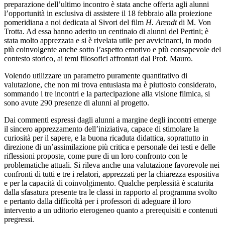
preparazione dell’ultimo incontro è stata anche offerta agli alunni
l’opportunità in esclusiva di assistere il 18 febbraio alla proiezione
pomeridiana a noi dedicata al Sivori del film
H. Arendt
di M. Von
Trotta. Ad essa hanno aderito un centinaio di alunni del Pertini; è
stata molto apprezzata e si è rivelata utile per avvicinarci, in modo
più coinvolgente anche sotto l’aspetto emotivo e più consapevole del
contesto storico, ai temi filosofici affrontati dal Prof. Mauro.
Volendo utilizzare un parametro puramente quantitativo di
valutazione, che non mi trova entusiasta ma è piuttosto considerato,
sommando i tre incontri e la partecipazione alla visione filmica, si
sono avute 290 presenze di alunni al progetto.
Dai commenti espressi dagli alunni a margine degli incontri emerge
il sincero apprezzamento dell’iniziativa, capace di stimolare la
curiosità per il sapere, e la buona ricaduta didattica, soprattutto in
direzione di un’assimilazione più critica e personale dei testi e delle
riflessioni proposte, come pure di un loro confronto con le
problematiche attuali. Si rileva anche una valutazione favorevole nei
confronti di tutti e tre i relatori, apprezzati per la chiarezza espositiva
e per la capacità di coinvolgimento. Qualche perplessità è scaturita
dalla sfasatura presente tra le classi in rapporto al programma svolto
e pertanto dalla difficoltà per i professori di adeguare il loro
intervento a un uditorio eterogeneo quanto a prerequisiti e contenuti
pregressi.