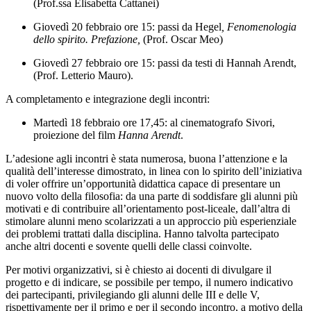
(Prof.ssa Elisabetta Cattanei)
Giovedì 20 febbraio ore 15: passi da Hegel
, Fenomenologia
dello spirito. Prefazione,
(Prof. Oscar Meo)
Giovedì 27 febbraio ore 15: passi da testi di Hannah Arendt,
(Prof. Letterio Mauro).
A completamento e integrazione degli incontri:
Martedì 18 febbraio ore 17,45: al cinematografo Sivori,
proiezione del film
Hanna Arendt
.
L’adesione agli incontri è stata numerosa, buona l’attenzione e la
qualità dell’interesse dimostrato, in linea con lo spirito dell’iniziativa
di voler offrire un’opportunità didattica capace di presentare un
nuovo volto della filosofia: da una parte di soddisfare gli alunni più
motivati e di contribuire all’orientamento post-liceale, dall’altra di
stimolare alunni meno scolarizzati a un approccio più esperienziale
dei problemi trattati dalla disciplina. Hanno talvolta partecipato
anche altri docenti e sovente quelli delle classi coinvolte.
Per motivi organizzativi, si è chiesto ai docenti di divulgare il
progetto e di indicare, se possibile per tempo, il numero indicativo
dei partecipanti, privilegiando gli alunni delle III e delle V,
rispettivamente per il primo e per il secondo incontro, a motivo della