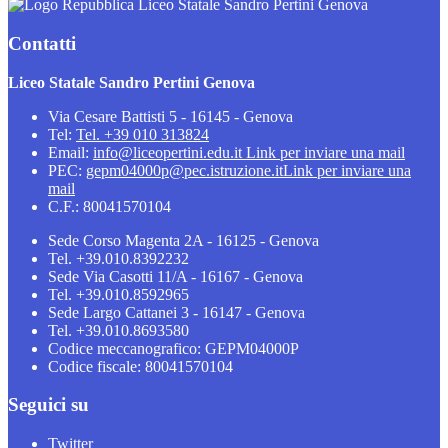
Liceo Statale Sandro Pertini Genova
Contatti
Liceo Statale Sandro Pertini Genova
Via Cesare Battisti 5 - 16145 - Genova
Tel:
Tel. +39 010 313824
Email:
info@liceopertini.edu.it
Link per inviare una mail
PEC:
gepm04000p@pec.istruzione.it
Link per inviare una
mail
C.F.: 80041570104
Sede Corso Magenta 2A - 16125 - Genova
Tel. +39.010.8392232
Sede Via Casotti 11/A - 16167 - Genova
Tel. +39.010.8592965
Sede Largo Cattanei 3 - 16147 - Genova
Tel. +39.010.8693580
Codice meccanografico: GEPM04000P
Codice fiscale: 80041570104
Seguici su
Twitter