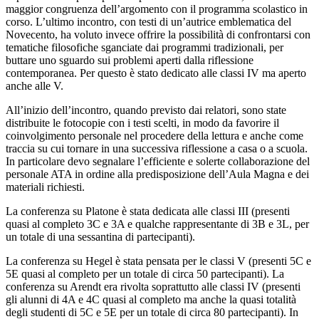
maggior congruenza dell’argomento con il programma scolastico in
corso. L’ultimo incontro, con testi di un’autrice emblematica del
Novecento, ha voluto invece offrire la possibilità di confrontarsi con
tematiche filosofiche sganciate dai programmi tradizionali, per
buttare uno sguardo sui problemi aperti dalla riflessione
contemporanea. Per questo è stato dedicato alle classi IV ma aperto
anche alle V.
All’inizio dell’incontro, quando previsto dai relatori, sono state
distribuite le fotocopie con i testi scelti, in modo da favorire il
coinvolgimento personale nel procedere della lettura e anche come
traccia su cui tornare in una successiva riflessione a casa o a scuola.
In particolare devo segnalare l’efficiente e solerte collaborazione del
personale ATA in ordine alla predisposizione dell’Aula Magna e dei
materiali richiesti.
La conferenza su Platone è stata dedicata alle classi III (presenti
quasi al completo 3C e 3A e qualche rappresentante di 3B e 3L, per
un totale di una sessantina di partecipanti).
La conferenza su Hegel è stata pensata per le classi V (presenti 5C e
5E quasi al completo per un totale di circa 50 partecipanti). La
conferenza su Arendt era rivolta soprattutto alle classi IV (presenti
gli alunni di 4A e 4C quasi al completo ma anche la quasi totalità
degli studenti di 5C e 5E per un totale di circa 80 partecipanti). In