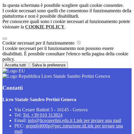
In questa schermata è possibile scegliere quali cookie consentire.
I cookie necessari sono quelli che consentono il funzionamento della
piattaforma e non è possibile disabilitarli.
Per conoscere quali sono i cookie necessari al funzionamento potete
visionare la
COOKIE POLICY
.
Cookie necessari per il funzionamento
I cookie necessari per il funzionamento non possono essere
disabilitati. È possibile consultare l'elenco nella pagina della cookie
policy.
Accetta tutti
Salva le preferenze
Liceo Statale Sandro Pertini Genova
Contatti
Liceo Statale Sandro Pertini Genova
Via Cesare Battisti 5 - 16145 - Genova
Tel:
Tel. +39 010 313824
Email:
info@liceopertini.edu.it
Link per inviare una mail
PEC:
gepm04000p@pec.istruzione.it
Link per inviare una
mail