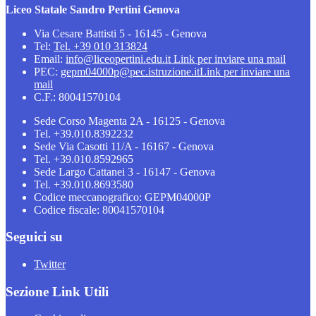
Liceo Statale Sandro Pertini Genova
Via Cesare Battisti 5 - 16145 - Genova
Tel:
Tel. +39 010 313824
Email:
info@liceopertini.edu.it
Link per inviare una mail
PEC:
gepm04000p@pec.istruzione.it
Link per inviare una
mail
C.F.: 80041570104
Sede Corso Magenta 2A - 16125 - Genova
Tel. +39.010.8392232
Sede Via Casotti 11/A - 16167 - Genova
Tel. +39.010.8592965
Sede Largo Cattanei 3 - 16147 - Genova
Tel. +39.010.8693580
Codice meccanografico: GEPM04000P
Codice fiscale: 80041570104
Seguici su
Twitter
Sezione Link Utili