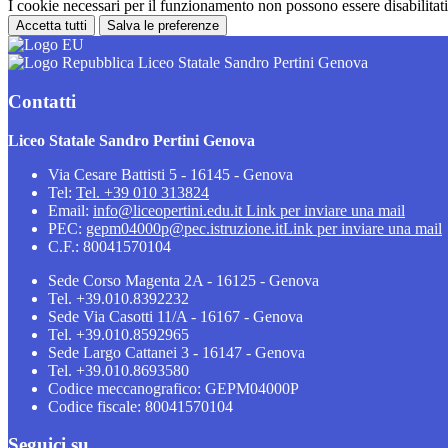
I cookie necessari per il funzionamento non possono essere disabilitati.
Accetta tutti
Salva le preferenze
Liceo Statale Sandro Pertini Genova
Contatti
Liceo Statale Sandro Pertini Genova
Via Cesare Battisti 5 - 16145 - Genova
Tel:
Tel. +39 010 313824
Email:
info@liceopertini.edu.it
Link per inviare una mail
PEC:
gepm04000p@pec.istruzione.it
Link per inviare una mail
C.F.: 80041570104
Sede Corso Magenta 2A - 16125 - Genova
Tel. +39.010.8392232
Sede Via Casotti 11/A - 16167 - Genova
Tel. +39.010.8592965
Sede Largo Cattanei 3 - 16147 - Genova
Tel. +39.010.8693580
Codice meccanografico: GEPM04000P
Codice fiscale: 80041570104
Seguici su