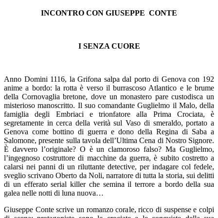
INCONTRO CON GIUSEPPE CONTE
I SENZA CUORE
Anno Domini 1116, la Grifona salpa dal porto di Genova con 192
anime a bordo: la rotta è verso il burrascoso Atlantico e le brume
della Cornovaglia bretone, dove un monastero pare custodisca un
misterioso manoscritto. Il suo comandante Guglielmo il Malo, della
famiglia degli Embriaci e trionfatore alla Prima Crociata, è
segretamente in cerca della verità sul Vaso di smeraldo, portato a
Genova come bottino di guerra e dono della Regina di Saba a
Salomone, presente sulla tavola dell’Ultima Cena di Nostro Signore.
È davvero l’originale? O è un clamoroso falso? Ma Guglielmo,
l’ingegnoso costruttore di macchine da guerra, è subito costretto a
calarsi nei panni di un riluttante detective, per indagare col fedele,
sveglio scrivano Oberto da Noli, narratore di tutta la storia, sui delitti
di un efferato serial killer che semina il terrore a bordo della sua
galea nelle notti di luna nuova…
Giuseppe Conte scrive un romanzo corale, ricco di suspense e colpi