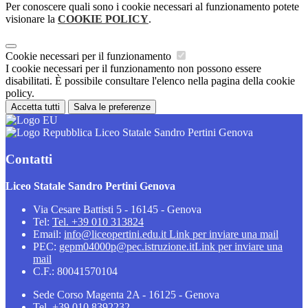
Per conoscere quali sono i cookie necessari al funzionamento potete
visionare la
COOKIE POLICY
.
Cookie necessari per il funzionamento
I cookie necessari per il funzionamento non possono essere
disabilitati. È possibile consultare l'elenco nella pagina della cookie
policy.
Accetta tutti
Salva le preferenze
Liceo Statale Sandro Pertini Genova
Contatti
Liceo Statale Sandro Pertini Genova
Via Cesare Battisti 5 - 16145 - Genova
Tel:
Tel. +39 010 313824
Email:
info@liceopertini.edu.it
Link per inviare una mail
PEC:
gepm04000p@pec.istruzione.it
Link per inviare una
mail
C.F.: 80041570104
Sede Corso Magenta 2A - 16125 - Genova
Tel. +39.010.8392232