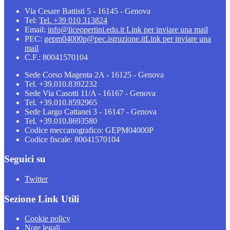
Via Cesare Battisti 5 - 16145 - Genova
Tel:
Tel. +39 010 313824
Email:
info@liceopertini.edu.it
Link per inviare una mail
PEC:
gepm04000p@pec.istruzione.it
Link per inviare una
mail
C.F.: 80041570104
Sede Corso Magenta 2A - 16125 - Genova
Tel. +39.010.8392232
Sede Via Casotti 11/A - 16167 - Genova
Tel. +39.010.8592965
Sede Largo Cattanei 3 - 16147 - Genova
Tel. +39.010.8693580
Codice meccanografico: GEPM04000P
Codice fiscale: 80041570104
Seguici su
Twitter
Sezione Link Utili
Cookie policy
Note legali