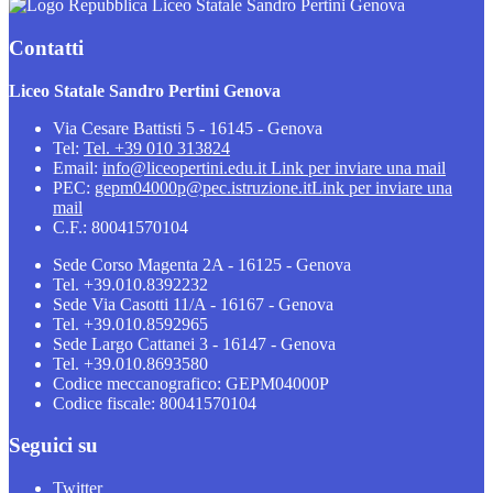
Liceo Statale Sandro Pertini Genova
Contatti
Liceo Statale Sandro Pertini Genova
Via Cesare Battisti 5 - 16145 - Genova
Tel:
Tel. +39 010 313824
Email:
info@liceopertini.edu.it
Link per inviare una mail
PEC:
gepm04000p@pec.istruzione.it
Link per inviare una
mail
C.F.: 80041570104
Sede Corso Magenta 2A - 16125 - Genova
Tel. +39.010.8392232
Sede Via Casotti 11/A - 16167 - Genova
Tel. +39.010.8592965
Sede Largo Cattanei 3 - 16147 - Genova
Tel. +39.010.8693580
Codice meccanografico: GEPM04000P
Codice fiscale: 80041570104
Seguici su
Twitter