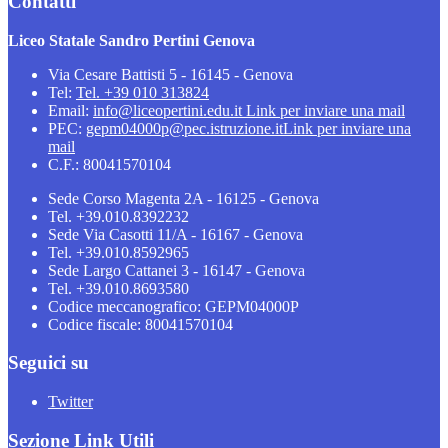
Contatti
Liceo Statale Sandro Pertini Genova
Via Cesare Battisti 5 - 16145 - Genova
Tel:
Tel. +39 010 313824
Email:
info@liceopertini.edu.it
Link per inviare una mail
PEC:
gepm04000p@pec.istruzione.it
Link per inviare una
mail
C.F.: 80041570104
Sede Corso Magenta 2A - 16125 - Genova
Tel. +39.010.8392232
Sede Via Casotti 11/A - 16167 - Genova
Tel. +39.010.8592965
Sede Largo Cattanei 3 - 16147 - Genova
Tel. +39.010.8693580
Codice meccanografico: GEPM04000P
Codice fiscale: 80041570104
Seguici su
Twitter
Sezione Link Utili