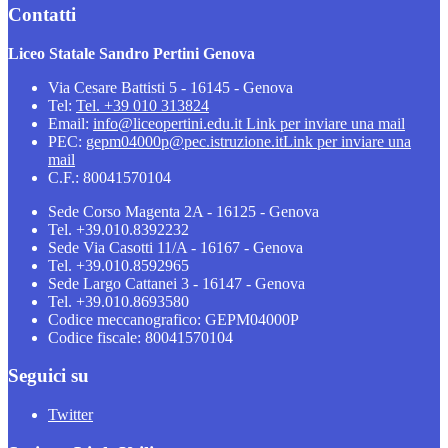
Contatti
Liceo Statale Sandro Pertini Genova
Via Cesare Battisti 5 - 16145 - Genova
Tel:
Tel. +39 010 313824
Email:
info@liceopertini.edu.it
Link per inviare una mail
PEC:
gepm04000p@pec.istruzione.it
Link per inviare una
mail
C.F.: 80041570104
Sede Corso Magenta 2A - 16125 - Genova
Tel. +39.010.8392232
Sede Via Casotti 11/A - 16167 - Genova
Tel. +39.010.8592965
Sede Largo Cattanei 3 - 16147 - Genova
Tel. +39.010.8693580
Codice meccanografico: GEPM04000P
Codice fiscale: 80041570104
Seguici su
Twitter