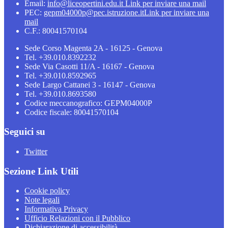
Email:
info@liceopertini.edu.it
Link per inviare una mail
PEC:
gepm04000p@pec.istruzione.it
Link per inviare una
mail
C.F.: 80041570104
Sede Corso Magenta 2A - 16125 - Genova
Tel. +39.010.8392232
Sede Via Casotti 11/A - 16167 - Genova
Tel. +39.010.8592965
Sede Largo Cattanei 3 - 16147 - Genova
Tel. +39.010.8693580
Codice meccanografico: GEPM04000P
Codice fiscale: 80041570104
Seguici su
Twitter
Sezione Link Utili
Cookie policy
Note legali
Informativa Privacy
Ufficio Relazioni con il Pubblico
Dichiarazione di accessibilità