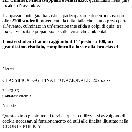
2E, Chimeri, Madhavappalill e Matarazzo,
qualificatisi nella gara
locale di Novembre.
L’appassionante gara ha visto la partecipazione di
cento classi
con
oltre
2200 studenti
provenienti da tutta Italia che hanno preso parte
all’evento, culminato in un’emozionante sfida a colpi di quiz, tra
logica, velocità e preparazione sulle tematiche ambientali.
I nostri studenti hanno raggiunto il 14° posto su 100, un
grandissimo risultato, complimenti a loro e alla loro classe!
Allegati
CLASSIFICA+GG+FINALE+NAZIONALE+2025.xlsx
File XLSX
Contatore click: 31
Notizie
Questo sito o gli strumenti terzi da questo utilizzati si avvalgono di
cookie necessari al funzionamento ed utili alle finalità illustrate nella
COOKIE POLICY
.