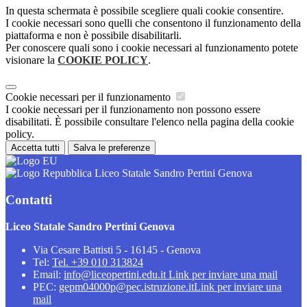
In questa schermata è possibile scegliere quali cookie consentire.
I cookie necessari sono quelli che consentono il funzionamento della
piattaforma e non è possibile disabilitarli.
Per conoscere quali sono i cookie necessari al funzionamento potete
visionare la
COOKIE POLICY
.
Cookie necessari per il funzionamento
I cookie necessari per il funzionamento non possono essere
disabilitati. È possibile consultare l'elenco nella pagina della cookie
policy.
Accetta tutti
Salva le preferenze
Liceo Statale Sandro Pertini Genova
Contatti
Liceo Statale Sandro Pertini Genova
Via Cesare Battisti 5 - 16145 - Genova
Tel:
Tel. +39 010 313824
Email:
info@liceopertini.edu.it
Link per inviare una mail
PEC:
gepm04000p@pec.istruzione.it
Link per inviare una
mail