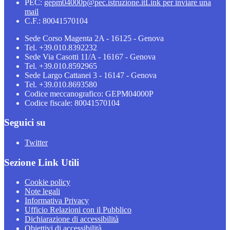
PEC:
gepm04000p@pec.istruzione.it
Link per inviare una
mail
C.F.: 80041570104
Sede Corso Magenta 2A - 16125 - Genova
Tel. +39.010.8392232
Sede Via Casotti 11/A - 16167 - Genova
Tel. +39.010.8592965
Sede Largo Cattanei 3 - 16147 - Genova
Tel. +39.010.8693580
Codice meccanografico: GEPM04000P
Codice fiscale: 80041570104
Seguici su
Twitter
Sezione Link Utili
Cookie policy
Note legali
Informativa Privacy
Ufficio Relazioni con il Pubblico
Dichiarazione di accessibilità
Obiettivi di accessibilità