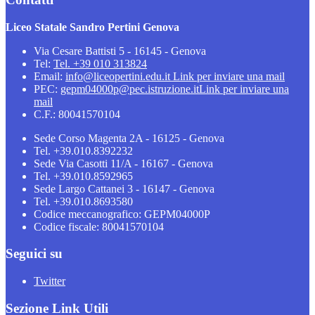
Liceo Statale Sandro Pertini Genova
Via Cesare Battisti 5 - 16145 - Genova
Tel:
Tel. +39 010 313824
Email:
info@liceopertini.edu.it
Link per inviare una mail
PEC:
gepm04000p@pec.istruzione.it
Link per inviare una
mail
C.F.: 80041570104
Sede Corso Magenta 2A - 16125 - Genova
Tel. +39.010.8392232
Sede Via Casotti 11/A - 16167 - Genova
Tel. +39.010.8592965
Sede Largo Cattanei 3 - 16147 - Genova
Tel. +39.010.8693580
Codice meccanografico: GEPM04000P
Codice fiscale: 80041570104
Seguici su
Twitter
Sezione Link Utili