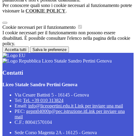
Per conoscere quali sono i cookie necessari al funzionamento potete
visionare la
COOKIE POLICY
.
Cookie necessari per il funzionamento
I cookie necessari per il funzionamento non possono essere
disabilitati. È possibile consultare l'elenco nella pagina della cookie
policy.
Accetta tutti
Salva le preferenze
Liceo Statale Sandro Pertini Genova
Contatti
Liceo Statale Sandro Pertini Genova
Via Cesare Battisti 5 - 16145 - Genova
Tel:
Tel. +39 010 313824
Email:
info@liceopertini.edu.it
Link per inviare una mail
PEC:
gepm04000p@pec.istruzione.it
Link per inviare una
mail
C.F.: 80041570104
Sede Corso Magenta 2A - 16125 - Genova