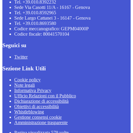
Tel. +39.010.8392232
Sede Via Casotti 11/A - 16167 - Genova
Tel. +39.010.8592965
Sede Largo Cattanei 3 - 16147 - Genova
Tel. +39.010.8693580
Codice meccanografico: GEPM04000P
Codice fiscale: 80041570104
Seguici su
Twitter
Sezione Link Utili
Cookie policy
Note legali
Informativa Privacy
Ufficio Relazioni con il Pubblico
Dichiarazione di accessibilità
Obiettivi di accessibilità
Whistleblowing
Gestione consensi cookie
Amministrazione trasparente
Pagina visualizzata
579
volte