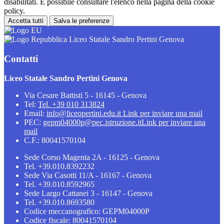
disabilitati. È possibile consultare l'elenco nella pagina della cookie
policy.
Accetta tutti
Salva le preferenze
Liceo Statale Sandro Pertini Genova
Contatti
Liceo Statale Sandro Pertini Genova
Via Cesare Battisti 5 - 16145 - Genova
Tel:
Tel. +39 010 313824
Email:
info@liceopertini.edu.it
Link per inviare una mail
PEC:
gepm04000p@pec.istruzione.it
Link per inviare una
mail
C.F.: 80041570104
Sede Corso Magenta 2A - 16125 - Genova
Tel. +39.010.8392232
Sede Via Casotti 11/A - 16167 - Genova
Tel. +39.010.8592965
Sede Largo Cattanei 3 - 16147 - Genova
Tel. +39.010.8693580
Codice meccanografico: GEPM04000P
Codice fiscale: 80041570104