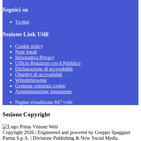
Seguici su
Twitter
Sezione Link Utili
Cookie policy
Note legali
Informativa Privacy
Ufficio Relazioni con il Pubblico
Dichiarazione di accessibilità
Obiettivi di accessibilità
Whistleblowing
Gestione consensi cookie
Amministrazione trasparente
Pagina visualizzata
847
volte
Sezione Copyright
Copyright 2026 | Engineered and powered by Gruppo Spaggiari
Parma S.p.A. | Divisione Publishing & New Social Media