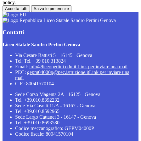
policy.
Accetta tutti
Salva le preferenze
Liceo Statale Sandro Pertini Genova
Contatti
Liceo Statale Sandro Pertini Genova
Via Cesare Battisti 5 - 16145 - Genova
Tel:
Tel. +39 010 313824
Email:
info@liceopertini.edu.it
Link per inviare una mail
PEC:
gepm04000p@pec.istruzione.it
Link per inviare una
mail
C.F.: 80041570104
Sede Corso Magenta 2A - 16125 - Genova
Tel. +39.010.8392232
Sede Via Casotti 11/A - 16167 - Genova
Tel. +39.010.8592965
Sede Largo Cattanei 3 - 16147 - Genova
Tel. +39.010.8693580
Codice meccanografico: GEPM04000P
Codice fiscale: 80041570104