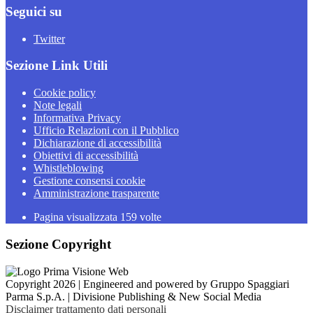
Seguici su
Twitter
Sezione Link Utili
Cookie policy
Note legali
Informativa Privacy
Ufficio Relazioni con il Pubblico
Dichiarazione di accessibilità
Obiettivi di accessibilità
Whistleblowing
Gestione consensi cookie
Amministrazione trasparente
Pagina visualizzata
159
volte
Sezione Copyright
Copyright 2026 | Engineered and powered by Gruppo Spaggiari
Parma S.p.A. | Divisione Publishing & New Social Media
Disclaimer trattamento dati personali