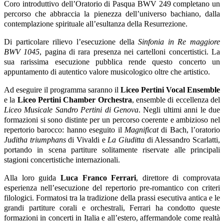
Coro introduttivo dell’Oratorio di Pasqua BWV 249 completano un
percorso che abbraccia la pienezza dell’universo bachiano, dalla
contemplazione spirituale all’esultanza della Resurrezione.
Di particolare rilievo l’esecuzione della
Sinfonia in Re maggiore
BWV 1045
, pagina di rara presenza nei cartelloni concertistici. La
sua rarissima esecuzione pubblica rende questo concerto un
appuntamento di autentico valore musicologico oltre che artistico.
Ad eseguire il programma saranno il
Liceo Pertini Vocal Ensemble
e la
Liceo Pertini Chamber Orchestra
, ensemble di eccellenza del
Liceo Musicale Sandro Pertini di Genova
. Negli ultimi anni le due
formazioni si sono distinte per un percorso coerente e ambizioso nel
repertorio barocco: hanno eseguito il
Magnificat
di Bach, l’oratorio
Juditha triumphans
di Vivaldi e
La Giuditta
di Alessandro Scarlatti,
portando in scena partiture solitamente riservate alle principali
stagioni concertistiche internazionali.
Alla loro guida
Luca Franco Ferrari
, direttore di comprovata
esperienza nell’esecuzione del repertorio pre-romantico con criteri
filologici. Formatosi tra la tradizione della prassi esecutiva antica e le
grandi partiture corali e orchestrali, Ferrari ha condotto queste
formazioni in concerti in Italia e all’estero, affermandole come realtà