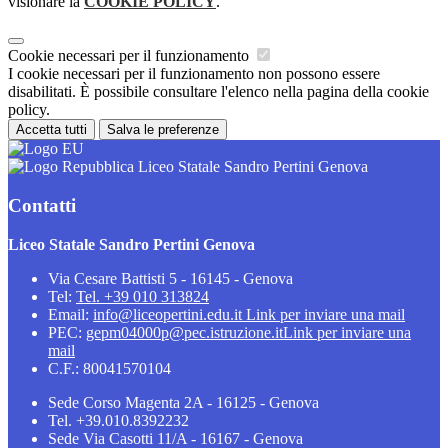
visionare la
COOKIE POLICY
.
Cookie necessari per il funzionamento
I cookie necessari per il funzionamento non possono essere
disabilitati. È possibile consultare l'elenco nella pagina della cookie
policy.
Accetta tutti
Salva le preferenze
Liceo Statale Sandro Pertini Genova
Contatti
Liceo Statale Sandro Pertini Genova
Via Cesare Battisti 5 - 16145 - Genova
Tel:
Tel. +39 010 313824
Email:
info@liceopertini.edu.it
Link per inviare una mail
PEC:
gepm04000p@pec.istruzione.it
Link per inviare una
mail
C.F.: 80041570104
Sede Corso Magenta 2A - 16125 - Genova
Tel. +39.010.8392232
Sede Via Casotti 11/A - 16167 - Genova