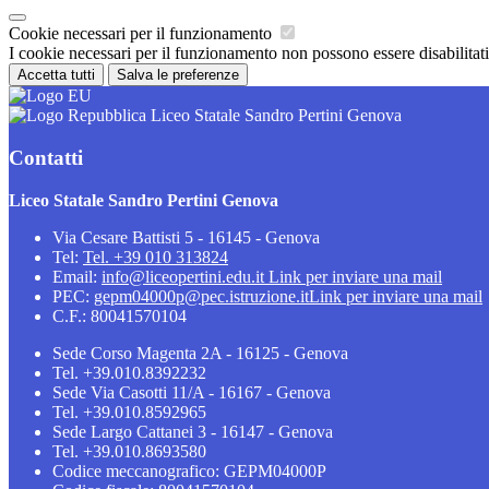
Cookie necessari per il funzionamento
I cookie necessari per il funzionamento non possono essere disabilitati.
Accetta tutti
Salva le preferenze
Liceo Statale Sandro Pertini Genova
Contatti
Liceo Statale Sandro Pertini Genova
Via Cesare Battisti 5 - 16145 - Genova
Tel:
Tel. +39 010 313824
Email:
info@liceopertini.edu.it
Link per inviare una mail
PEC:
gepm04000p@pec.istruzione.it
Link per inviare una mail
C.F.: 80041570104
Sede Corso Magenta 2A - 16125 - Genova
Tel. +39.010.8392232
Sede Via Casotti 11/A - 16167 - Genova
Tel. +39.010.8592965
Sede Largo Cattanei 3 - 16147 - Genova
Tel. +39.010.8693580
Codice meccanografico: GEPM04000P