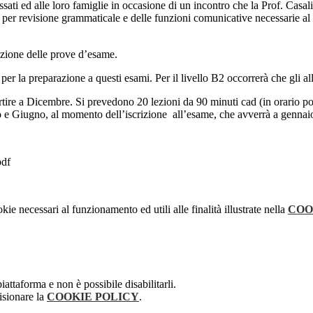
i ed alle loro famiglie in occasione di un incontro che la Prof. Casali t
ù 6 per revisione grammaticale e delle funzioni comunicative necessarie 
zione delle prove d’esame.
er la preparazione a questi esami. Per il livello B2 occorrerà che gli a
rtire a Dicembre. Si prevedono 20 lezioni da 90 minuti cad (in orario p
o e Giugno, al momento dell’iscrizione all’esame, che avverrà a gennaio
pdf
kie necessari al funzionamento ed utili alle finalità illustrate nella
COO
attaforma e non è possibile disabilitarli.
isionare la
COOKIE POLICY
.