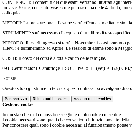
CONTENUTI: I contenuti dei due esami verranno illustrati agli interessat
previste 30 ore, così suddivise: 6 ore per ciascuna delle 4 abilità, pi
colloquio.
METODI: La preparazione all’esame verrà effettuata mediante simula
STRUMENTI: sarà necessario l’acquisto di un libro di testo specifico p
PERIODO: Il test di ingresso si terrà a Novembre, i corsi potranno pa
allievi ) e termineranno ad Aprile. Le sessioni di esame sono a Maggi
COSTI: Il costo dei corsi è a totale carico delle famiglie.
091_Certificazioni_Cambridge_ESOL_livello_B1(Pet)_e_B2(FCE).
Notizie
Questo sito o gli strumenti terzi da questo utilizzati si avvalgono di coo
Personalizza
Rifiuta tutti
i cookies
Accetta tutti
i cookies
Gestione cookie
In questa schermata è possibile scegliere quali cookie consentire.
I cookie necessari sono quelli che consentono il funzionamento della pi
Per conoscere quali sono i cookie necessari al funzionamento potete v