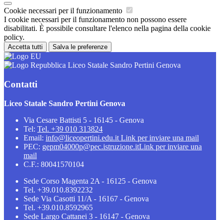
Cookie necessari per il funzionamento
I cookie necessari per il funzionamento non possono essere
disabilitati. È possibile consultare l'elenco nella pagina della cookie
policy.
Accetta tutti
Salva le preferenze
Liceo Statale Sandro Pertini Genova
Contatti
Liceo Statale Sandro Pertini Genova
Via Cesare Battisti 5 - 16145 - Genova
Tel:
Tel. +39 010 313824
Email:
info@liceopertini.edu.it
Link per inviare una mail
PEC:
gepm04000p@pec.istruzione.it
Link per inviare una
mail
C.F.: 80041570104
Sede Corso Magenta 2A - 16125 - Genova
Tel. +39.010.8392232
Sede Via Casotti 11/A - 16167 - Genova
Tel. +39.010.8592965
Sede Largo Cattanei 3 - 16147 - Genova