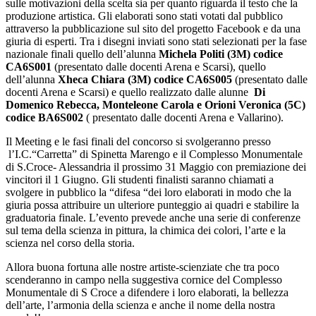
sulle motivazioni della scelta sia per quanto riguarda il testo che la
produzione artistica. Gli elaborati sono stati votati dal pubblico
attraverso la pubblicazione sul sito del progetto Facebook e da una
giuria di esperti. Tra i disegni inviati sono stati selezionati per la fase
nazionale finali quello dell’alunna
Michela Politi (3M) codice
CA6S001
(presentato dalle docenti Arena e Scarsi), quello
dell’alunna
Xheca Chiara (3M) codice
CA6S005
(presentato dalle
docenti Arena e Scarsi) e quello realizzato dalle alunne
Di
Domenico Rebecca, Monteleone Carola e Orioni Veronica (5C)
codice
BA6S002
( presentato dalle docenti Arena e Vallarino).
Il Meeting e le fasi finali del concorso si svolgeranno presso
l’I.C.“Carretta” di Spinetta Marengo e il Complesso Monumentale
di S.Croce- Alessandria il prossimo 31 Maggio con premiazione dei
vincitori il 1 Giugno. Gli studenti finalisti saranno chiamati a
svolgere in pubblico la “difesa “dei loro elaborati in modo che la
giuria possa attribuire un ulteriore punteggio ai quadri e stabilire la
graduatoria finale. L’evento prevede anche una serie di conferenze
sul tema della scienza in pittura, la chimica dei colori, l’arte e la
scienza nel corso della storia.
Allora buona fortuna alle nostre artiste-scienziate che tra poco
scenderanno in campo nella suggestiva cornice del Complesso
Monumentale di S Croce a difendere i loro elaborati, la bellezza
dell’arte, l’armonia della scienza e anche il nome della nostra