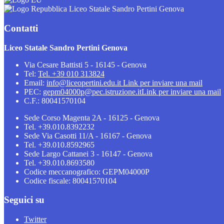
Liceo Statale Sandro Pertini Genova
Contatti
Liceo Statale Sandro Pertini Genova
Via Cesare Battisti 5 - 16145 - Genova
Tel:
Tel. +39 010 313824
Email:
info@liceopertini.edu.it
Link per inviare una mail
PEC:
gepm04000p@pec.istruzione.it
Link per inviare una mail
C.F.: 80041570104
Sede Corso Magenta 2A - 16125 - Genova
Tel. +39.010.8392232
Sede Via Casotti 11/A - 16167 - Genova
Tel. +39.010.8592965
Sede Largo Cattanei 3 - 16147 - Genova
Tel. +39.010.8693580
Codice meccanografico: GEPM04000P
Codice fiscale: 80041570104
Seguici su
Twitter