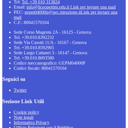
Tel:
Tel. +39 010 313824
Email:
info@liceopertini.edu.it
Link per inviare una mail
PEC:
gepm04000p@pec.istruzione.it
Link per inviare una
mail
C.F.: 80041570104
Sede Corso Magenta 2A - 16125 - Genova
Tel. +39.010.8392232
Sede Via Casotti 11/A - 16167 - Genova
Tel. +39.010.8592965
Sede Largo Cattanei 3 - 16147 - Genova
Tel. +39.010.8693580
Codice meccanografico: GEPM04000P
Codice fiscale: 80041570104
Seguici su
Twitter
Sezione Link Utili
Cookie policy
Note legali
Informativa Privacy
Ufficio Relazioni con il Pubblico