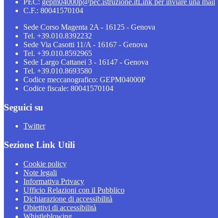
PEC:
gepm04000p@pec.istruzione.it
Link per inviare una mail
C.F.: 80041570104
Sede Corso Magenta 2A - 16125 - Genova
Tel. +39.010.8392232
Sede Via Casotti 11/A - 16167 - Genova
Tel. +39.010.8592965
Sede Largo Cattanei 3 - 16147 - Genova
Tel. +39.010.8693580
Codice meccanografico: GEPM04000P
Codice fiscale: 80041570104
Seguici su
Twitter
Sezione Link Utili
Cookie policy
Note legali
Informativa Privacy
Ufficio Relazioni con il Pubblico
Dichiarazione di accessibilità
Obiettivi di accessibilità
Whistleblowing