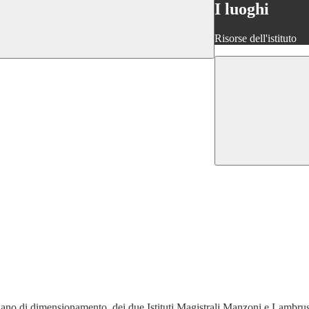
I luoghi
Risorse dell'istituto
 Piano di dimensionamento, dei due Istituti Magistrali Manzoni e Lambrus