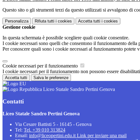
Questo sito o gli strumenti terzi da questo utilizzati si avvalgono di coo
Personalizza
Rifiuta tutti
i cookies
Accetta tutti
i cookies
Gestione cookie
In questa schermata è possibile scegliere quali cookie consentire.
I cookie necessari sono quelli che consentono il funzionamento della pi
Per conoscere quali sono i cookie necessari al funzionamento potete v
Cookie necessari per il funzionamento
I cookie necessari per il funzionamento non possono essere disabilitati.
Accetta tutti
Salva le preferenze
Liceo Statale Sandro Pertini Genova
Contatti
Liceo Statale Sandro Pertini Genova
Via Cesare Battisti 5 - 16145 - Genova
Tel:
Tel. +39 010 313824
Email:
info@liceopertini.edu.it
Link per inviare una mail