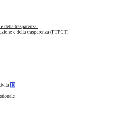
 e della trasparenza
ruzione e della trasparenza (PTPCT)
tività
10
stionale