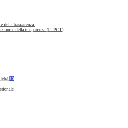
 e della trasparenza
ruzione e della trasparenza (PTPCT)
tività
10
stionale