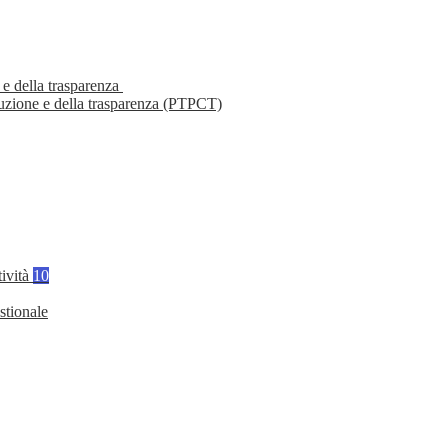
 e della trasparenza
ruzione e della trasparenza (PTPCT)
tività
10
stionale