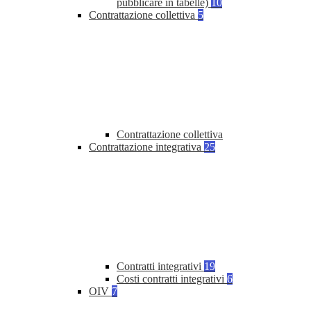
pubblicare in tabelle)
10
Contrattazione collettiva
5
Contrattazione collettiva
Contrattazione integrativa
25
Contratti integrativi
19
Costi contratti integrativi
6
OIV
7