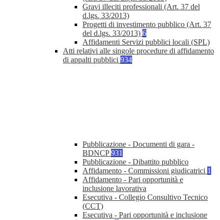
Gravi illeciti professionali (Art. 37 del
d.lgs. 33/2013)
Progetti di investimento pubblico (Art. 37
del d.lgs. 33/2013)
6
Affidamenti Servizi pubblici locali (SPL)
Atti relativi alle singole procedure di affidamento
di appalti pubblici
934
Pubblicazione - Documenti di gara -
BDNCP
931
Pubblicazione - Dibattito pubblico
Affidamento - Commissioni giudicatrici
1
Affidamento - Pari opportunità e
inclusione lavorativa
Esecutiva - Collegio Consultivo Tecnico
(CCT)
Esecutiva - Pari opportunità e inclusione