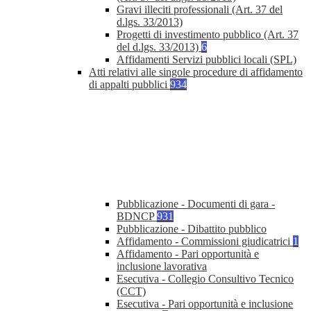
Gravi illeciti professionali (Art. 37 del
d.lgs. 33/2013)
Progetti di investimento pubblico (Art. 37
del d.lgs. 33/2013)
6
Affidamenti Servizi pubblici locali (SPL)
Atti relativi alle singole procedure di affidamento
di appalti pubblici
934
Pubblicazione - Documenti di gara -
BDNCP
931
Pubblicazione - Dibattito pubblico
Affidamento - Commissioni giudicatrici
1
Affidamento - Pari opportunità e
inclusione lavorativa
Esecutiva - Collegio Consultivo Tecnico
(CCT)
Esecutiva - Pari opportunità e inclusione