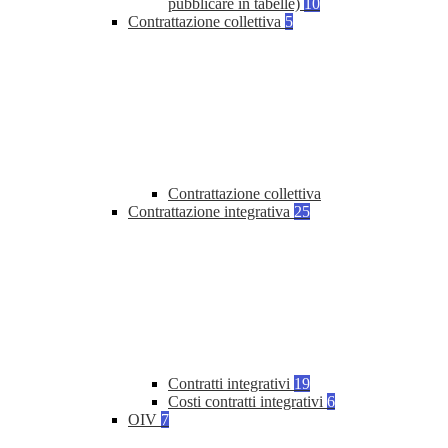
pubblicare in tabelle)
10
Contrattazione collettiva
5
Contrattazione collettiva
Contrattazione integrativa
25
Contratti integrativi
19
Costi contratti integrativi
6
OIV
7