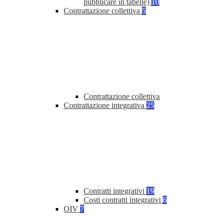
pubblicare in tabelle)
10
Contrattazione collettiva
5
Contrattazione collettiva
Contrattazione integrativa
25
Contratti integrativi
19
Costi contratti integrativi
6
OIV
7