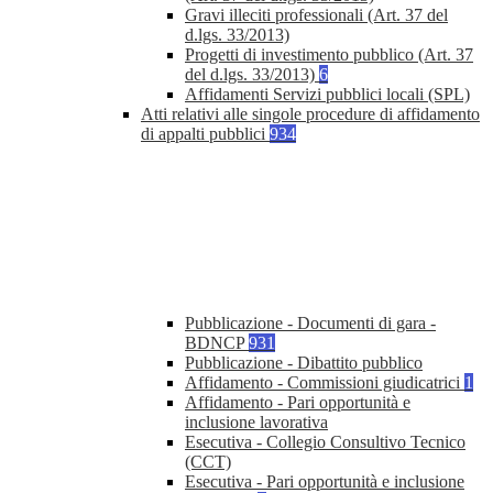
Gravi illeciti professionali (Art. 37 del
d.lgs. 33/2013)
Progetti di investimento pubblico (Art. 37
del d.lgs. 33/2013)
6
Affidamenti Servizi pubblici locali (SPL)
Atti relativi alle singole procedure di affidamento
di appalti pubblici
934
Pubblicazione - Documenti di gara -
BDNCP
931
Pubblicazione - Dibattito pubblico
Affidamento - Commissioni giudicatrici
1
Affidamento - Pari opportunità e
inclusione lavorativa
Esecutiva - Collegio Consultivo Tecnico
(CCT)
Esecutiva - Pari opportunità e inclusione