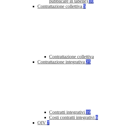
pubblicare in tabelle)
10
Contrattazione collettiva
5
Contrattazione collettiva
Contrattazione integrativa
25
Contratti integrativi
19
Costi contratti integrativi
6
OIV
7