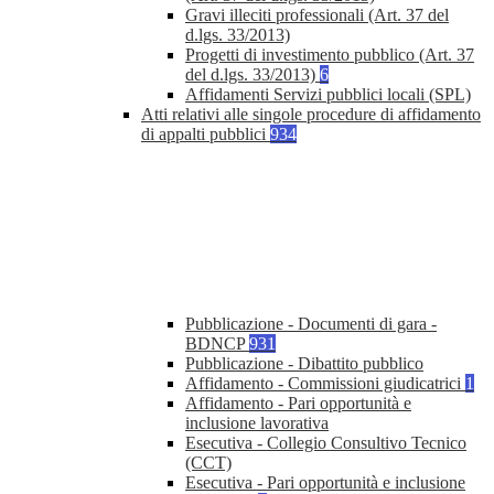
Gravi illeciti professionali (Art. 37 del
d.lgs. 33/2013)
Progetti di investimento pubblico (Art. 37
del d.lgs. 33/2013)
6
Affidamenti Servizi pubblici locali (SPL)
Atti relativi alle singole procedure di affidamento
di appalti pubblici
934
Pubblicazione - Documenti di gara -
BDNCP
931
Pubblicazione - Dibattito pubblico
Affidamento - Commissioni giudicatrici
1
Affidamento - Pari opportunità e
inclusione lavorativa
Esecutiva - Collegio Consultivo Tecnico
(CCT)
Esecutiva - Pari opportunità e inclusione