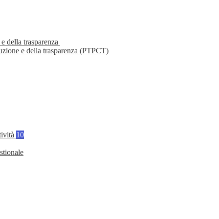
 e della trasparenza
ruzione e della trasparenza (PTPCT)
tività
10
stionale