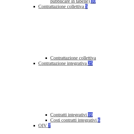
pubblicare in tabelle)
10
Contrattazione collettiva
5
Contrattazione collettiva
Contrattazione integrativa
25
Contratti integrativi
19
Costi contratti integrativi
6
OIV
7