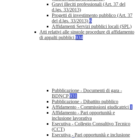
Gravi illeciti professionali (Art. 37 del
d.lgs. 33/2013)
Progetti di investimento pubblico (Art. 37
del d.lgs. 33/2013)
6
Affidamenti Servizi pubblici locali (SPL)
Atti relativi alle singole procedure di affidamento
di appalti pubblici
934
Pubblicazione - Documenti di gara -
BDNCP
931
Pubblicazione - Dibattito pubblico
Affidamento - Commissioni giudicatrici
1
Affidamento - Pari opportunità e
inclusione lavorativa
Esecutiva - Collegio Consultivo Tecnico
(CCT)
Esecutiva - Pari opportunità e inclusione