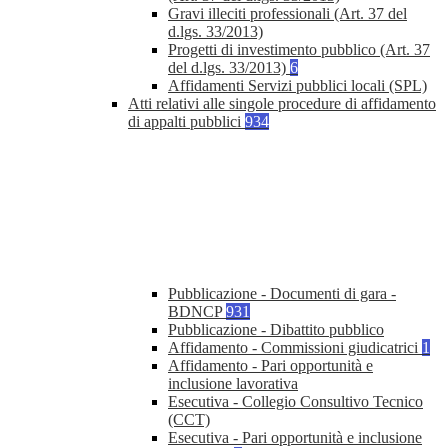
Gravi illeciti professionali (Art. 37 del
d.lgs. 33/2013)
Progetti di investimento pubblico (Art. 37
del d.lgs. 33/2013)
6
Affidamenti Servizi pubblici locali (SPL)
Atti relativi alle singole procedure di affidamento
di appalti pubblici
934
Pubblicazione - Documenti di gara -
BDNCP
931
Pubblicazione - Dibattito pubblico
Affidamento - Commissioni giudicatrici
1
Affidamento - Pari opportunità e
inclusione lavorativa
Esecutiva - Collegio Consultivo Tecnico
(CCT)
Esecutiva - Pari opportunità e inclusione