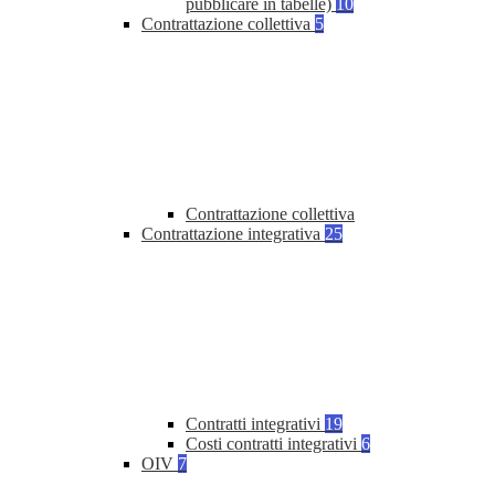
pubblicare in tabelle)
10
Contrattazione collettiva
5
Contrattazione collettiva
Contrattazione integrativa
25
Contratti integrativi
19
Costi contratti integrativi
6
OIV
7