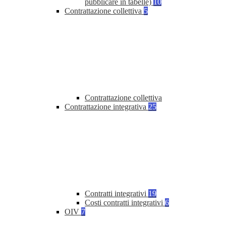
pubblicare in tabelle)
10
Contrattazione collettiva
5
Contrattazione collettiva
Contrattazione integrativa
25
Contratti integrativi
19
Costi contratti integrativi
6
OIV
7