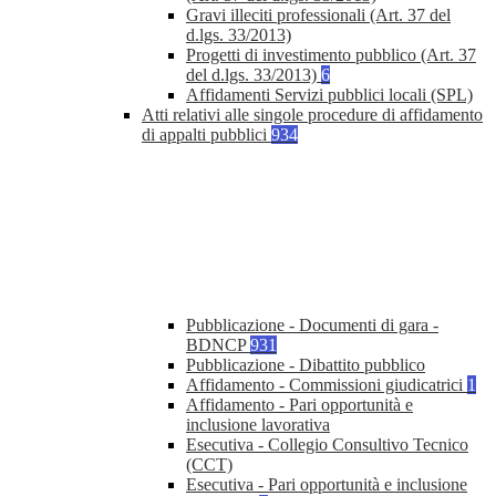
Gravi illeciti professionali (Art. 37 del
d.lgs. 33/2013)
Progetti di investimento pubblico (Art. 37
del d.lgs. 33/2013)
6
Affidamenti Servizi pubblici locali (SPL)
Atti relativi alle singole procedure di affidamento
di appalti pubblici
934
Pubblicazione - Documenti di gara -
BDNCP
931
Pubblicazione - Dibattito pubblico
Affidamento - Commissioni giudicatrici
1
Affidamento - Pari opportunità e
inclusione lavorativa
Esecutiva - Collegio Consultivo Tecnico
(CCT)
Esecutiva - Pari opportunità e inclusione