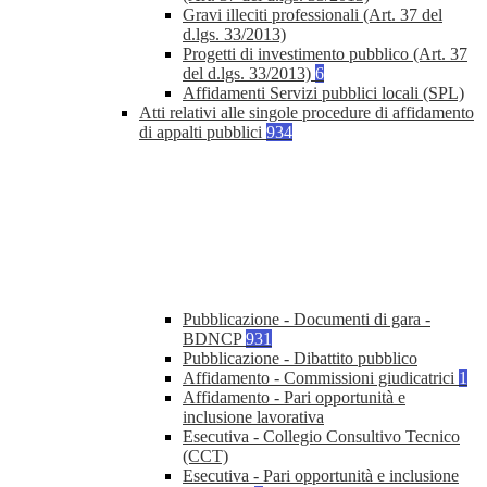
Gravi illeciti professionali (Art. 37 del
d.lgs. 33/2013)
Progetti di investimento pubblico (Art. 37
del d.lgs. 33/2013)
6
Affidamenti Servizi pubblici locali (SPL)
Atti relativi alle singole procedure di affidamento
di appalti pubblici
934
Pubblicazione - Documenti di gara -
BDNCP
931
Pubblicazione - Dibattito pubblico
Affidamento - Commissioni giudicatrici
1
Affidamento - Pari opportunità e
inclusione lavorativa
Esecutiva - Collegio Consultivo Tecnico
(CCT)
Esecutiva - Pari opportunità e inclusione