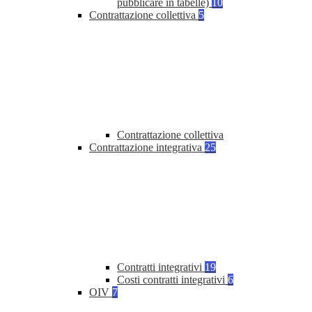
pubblicare in tabelle)
10
Contrattazione collettiva
5
Contrattazione collettiva
Contrattazione integrativa
25
Contratti integrativi
19
Costi contratti integrativi
6
OIV
7