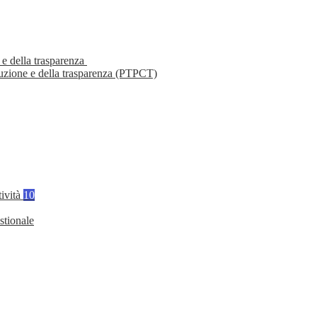
 e della trasparenza
ruzione e della trasparenza (PTPCT)
tività
10
stionale