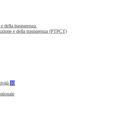
 e della trasparenza
ruzione e della trasparenza (PTPCT)
tività
10
stionale