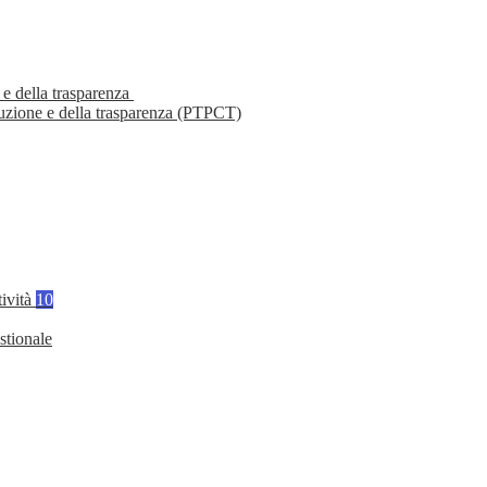
 e della trasparenza
ruzione e della trasparenza (PTPCT)
tività
10
stionale