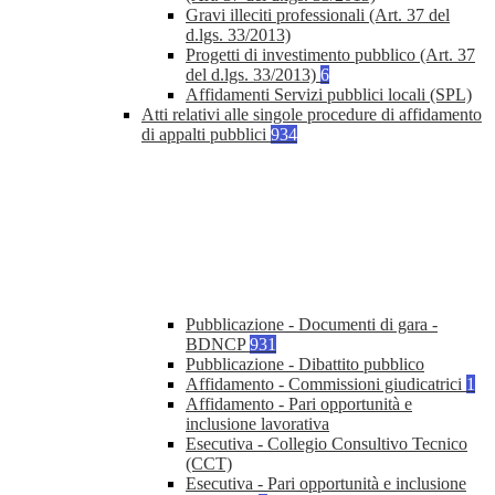
Gravi illeciti professionali (Art. 37 del
d.lgs. 33/2013)
Progetti di investimento pubblico (Art. 37
del d.lgs. 33/2013)
6
Affidamenti Servizi pubblici locali (SPL)
Atti relativi alle singole procedure di affidamento
di appalti pubblici
934
Pubblicazione - Documenti di gara -
BDNCP
931
Pubblicazione - Dibattito pubblico
Affidamento - Commissioni giudicatrici
1
Affidamento - Pari opportunità e
inclusione lavorativa
Esecutiva - Collegio Consultivo Tecnico
(CCT)
Esecutiva - Pari opportunità e inclusione