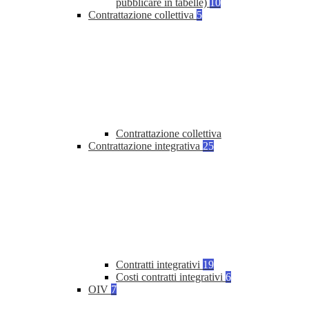
pubblicare in tabelle)
10
Contrattazione collettiva
5
Contrattazione collettiva
Contrattazione integrativa
25
Contratti integrativi
19
Costi contratti integrativi
6
OIV
7