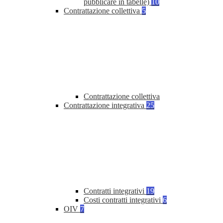
pubblicare in tabelle)
10
Contrattazione collettiva
5
Contrattazione collettiva
Contrattazione integrativa
25
Contratti integrativi
19
Costi contratti integrativi
6
OIV
7