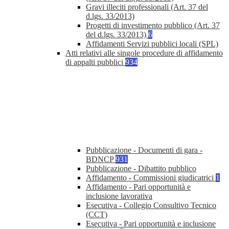
Gravi illeciti professionali (Art. 37 del
d.lgs. 33/2013)
Progetti di investimento pubblico (Art. 37
del d.lgs. 33/2013)
6
Affidamenti Servizi pubblici locali (SPL)
Atti relativi alle singole procedure di affidamento
di appalti pubblici
934
Pubblicazione - Documenti di gara -
BDNCP
931
Pubblicazione - Dibattito pubblico
Affidamento - Commissioni giudicatrici
1
Affidamento - Pari opportunità e
inclusione lavorativa
Esecutiva - Collegio Consultivo Tecnico
(CCT)
Esecutiva - Pari opportunità e inclusione