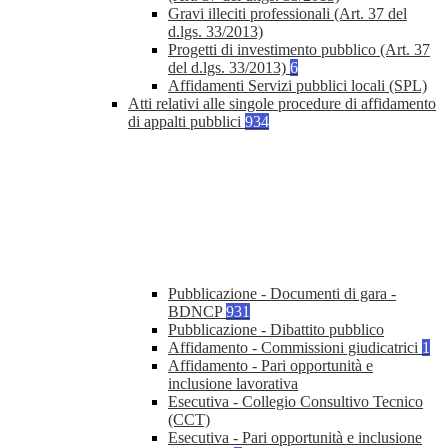
Gravi illeciti professionali (Art. 37 del
d.lgs. 33/2013)
Progetti di investimento pubblico (Art. 37
del d.lgs. 33/2013)
6
Affidamenti Servizi pubblici locali (SPL)
Atti relativi alle singole procedure di affidamento
di appalti pubblici
934
Pubblicazione - Documenti di gara -
BDNCP
931
Pubblicazione - Dibattito pubblico
Affidamento - Commissioni giudicatrici
1
Affidamento - Pari opportunità e
inclusione lavorativa
Esecutiva - Collegio Consultivo Tecnico
(CCT)
Esecutiva - Pari opportunità e inclusione