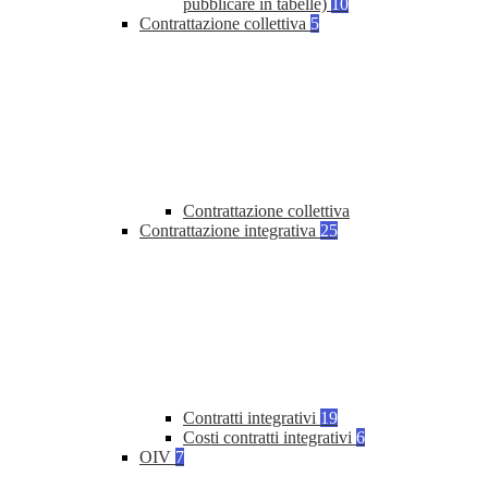
pubblicare in tabelle)
10
Contrattazione collettiva
5
Contrattazione collettiva
Contrattazione integrativa
25
Contratti integrativi
19
Costi contratti integrativi
6
OIV
7