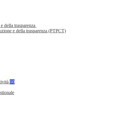
 e della trasparenza
ruzione e della trasparenza (PTPCT)
tività
10
stionale