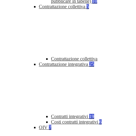
pubblicare in tabelle)
10
Contrattazione collettiva
5
Contrattazione collettiva
Contrattazione integrativa
25
Contratti integrativi
19
Costi contratti integrativi
6
OIV
7