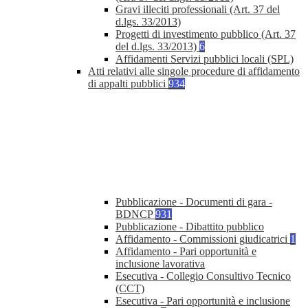
Gravi illeciti professionali (Art. 37 del
d.lgs. 33/2013)
Progetti di investimento pubblico (Art. 37
del d.lgs. 33/2013)
6
Affidamenti Servizi pubblici locali (SPL)
Atti relativi alle singole procedure di affidamento
di appalti pubblici
934
Pubblicazione - Documenti di gara -
BDNCP
931
Pubblicazione - Dibattito pubblico
Affidamento - Commissioni giudicatrici
1
Affidamento - Pari opportunità e
inclusione lavorativa
Esecutiva - Collegio Consultivo Tecnico
(CCT)
Esecutiva - Pari opportunità e inclusione