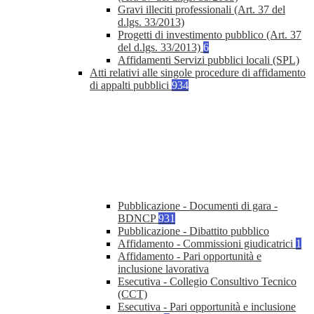
Gravi illeciti professionali (Art. 37 del
d.lgs. 33/2013)
Progetti di investimento pubblico (Art. 37
del d.lgs. 33/2013)
6
Affidamenti Servizi pubblici locali (SPL)
Atti relativi alle singole procedure di affidamento
di appalti pubblici
934
Pubblicazione - Documenti di gara -
BDNCP
931
Pubblicazione - Dibattito pubblico
Affidamento - Commissioni giudicatrici
1
Affidamento - Pari opportunità e
inclusione lavorativa
Esecutiva - Collegio Consultivo Tecnico
(CCT)
Esecutiva - Pari opportunità e inclusione